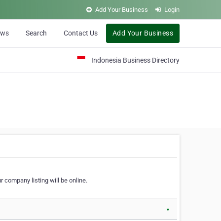
Add Your Business
Login
ews
Search
Contact Us
Add Your Business
Indonesia Business Directory
 company listing will be online.
▼