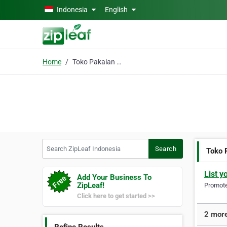
Skip to main content
Indonesia
English
Home
Toko Pakaian Wanita
Search ZipLeaf Indonesia
Search
Toko 
List y
Add Your Business To
ZipLeaf!
Promote 
Click here to get started >>
2 more