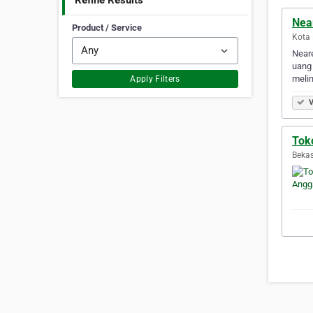
Refine Results
Nea
Product / Service
Kota 
Neare
uang 
meli
Apply Filters
V
Tok
Bekas