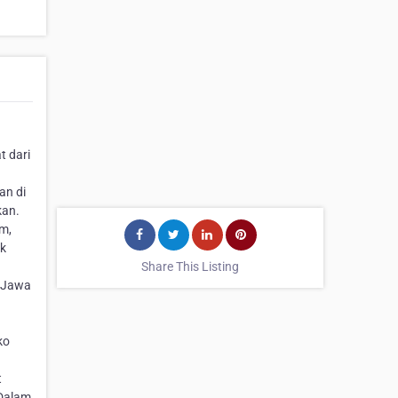
t dari
an di
kan.
m,
ak
Share This Listing
, Jawa
ko
t
 Dalam