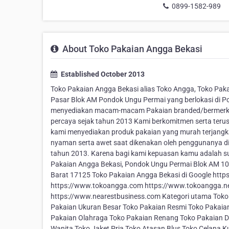
0899-1582-989
About Toko Pakaian Angga Bekasi
Established October 2013
Toko Pakaian Angga Bekasi alias Toko Angga, Toko Paka
Pasar Blok AM Pondok Ungu Permai yang berlokasi di P
menyediakan macam-macam Pakaian branded/bermerk. S
percaya sejak tahun 2013 Kami berkomitmen serta ter
kami menyediakan produk pakaian yang murah terjangka
nyaman serta awet saat dikenakan oleh penggunanya di
tahun 2013. Karena bagi kami kepuasan kamu adalah s
Pakaian Angga Bekasi, Pondok Ungu Permai Blok AM 10 
Barat 17125 Toko Pakaian Angga Bekasi di Google http
https://www.tokoangga.com https://www.tokoangga.net 
https://www.nearestbusiness.com Kategori utama Toko
Pakaian Ukuran Besar Toko Pakaian Resmi Toko Pakaian
Pakaian Olahraga Toko Pakaian Renang Toko Pakaian D
Wanita Toko Jaket Pria Toko Atasan Blus Toko Celana K