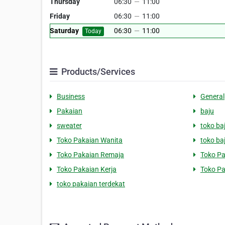
Thursday
06:30
—
11:00
Friday
06:30
—
11:00
Saturday
06:30
—
11:00
Today
Products/Services
Business
General
Pakaian
baju
sweater
toko ba
Toko Pakaian Wanita
toko ba
Toko Pakaian Remaja
Toko P
Toko Pakaian Kerja
Toko Pa
toko pakaian terdekat