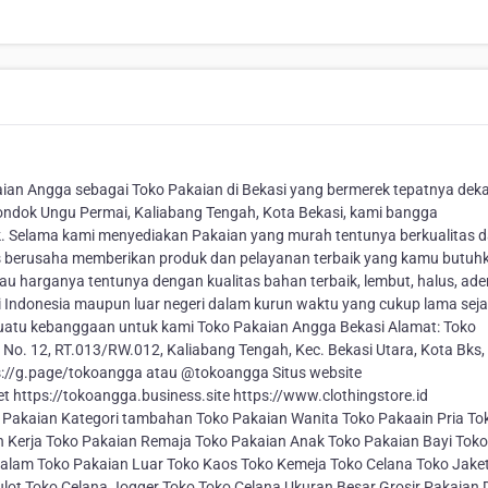
ian Angga sebagai Toko Pakaian di Bekasi yang bermerek tepatnya deka
ondok Ungu Permai, Kaliabang Tengah, Kota Bekasi, kami bangga
elama kami menyediakan Pakaian yang murah tentunya berkualitas d
us berusaha memberikan produk dan pelayanan terbaik yang kamu butuh
u harganya tentunya dengan kualitas bahan terbaik, lembut, halus, ade
 Indonesia maupun luar negeri dalam kurun waktu yang cukup lama sej
uatu kebanggaan untuk kami Toko Pakaian Angga Bekasi Alamat: Toko
No. 12, RT.013/RW.012, Kaliabang Tengah, Kec. Bekasi Utara, Kota Bks
s://g.page/tokoangga atau @tokoangga Situs website
https://tokoangga.business.site https://www.clothingstore.id
 Pakaian Kategori tambahan Toko Pakaian Wanita Toko Pakaain Pria To
 Kerja Toko Pakaian Remaja Toko Pakaian Anak Toko Pakaian Bayi Toko
alam Toko Pakaian Luar Toko Kaos Toko Kemeja Toko Celana Toko Jake
ulot Toko Celana Jogger Toko Toko Celana Ukuran Besar Grosir Pakaian