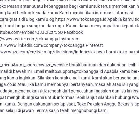
 di toko Pesan antar Suatu kebanggaan bagi kami untuk terus memberikan 
ang kami berikan kepada kamu Kami memberikan informasi-informasi
ra gratis di Blog kami Blog https://www.tokoangga.id Apabila kamu ti
ngi kami jangan sungkan dan ragu. Kamu dapat menyampaikan kepada 
//youtube.com/embed/Q3JCICzr5pQ Facebook
://www.twitter.com/tokoangga Instagram
ps://www.linkedin.com/company/tokoangga Pinterest
www.waze.com/en/live-map/directions/indonesia/jawa-barat/toko-pakai
enu&utm_source=waze_website Untuk bantuan dan dukungan lebih l
mail di bawah ini: Email mailto:support@tokoangga.id Apabila kamu be
g kamu inginkan. Silahkan kontak email kami. Kami akan berusaha un
a.co.id Atau jika kamu mempunyai pertanyaan, masalah atau isu yang
k dapat menemukan titik tengah dari pemecahan masalah dan isu lainny
t menghubungi kami untuk informasi lebih lanjut silahkan hubungi W
i kamu. Dengan dukungan setiap saat, Toko Pakaian Angga Bekasi sia
selalu di jawab Terima kasih telah menghubungi kami.