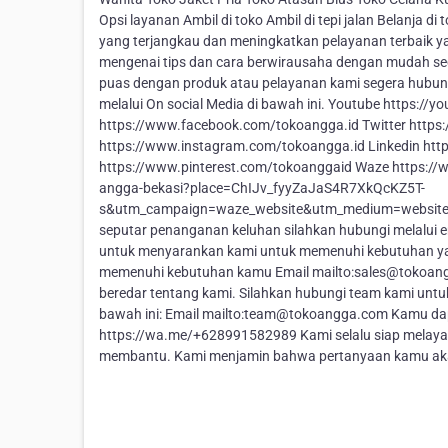
Opsi layanan Ambil di toko Ambil di tepi jalan Belanja
yang terjangkau dan meningkatkan pelayanan terbaik y
mengenai tips dan cara berwirausaha dengan mudah seca
puas dengan produk atau pelayanan kami segera hubu
melalui On social Media di bawah ini. Youtube https:
https://www.facebook.com/tokoangga.id Twitter https
https://www.instagram.com/tokoangga.id Linkedin htt
https://www.pinterest.com/tokoanggaid Waze https://
angga-bekasi?place=ChIJv_fyyZaJaS4R7XkQcKZ5T-
s&utm_campaign=waze_website&utm_medium=website_m
seputar penanganan keluhan silahkan hubungi melalui e
untuk menyarankan kami untuk memenuhi kebutuhan yan
memenuhi kebutuhan kamu Email mailto:sales@tokoangg
beredar tentang kami. Silahkan hubungi team kami untu
bawah ini: Email mailto:team@tokoangga.com Kamu dapa
https://wa.me/+628991582989 Kami selalu siap melayan
membantu. Kami menjamin bahwa pertanyaan kamu akan 