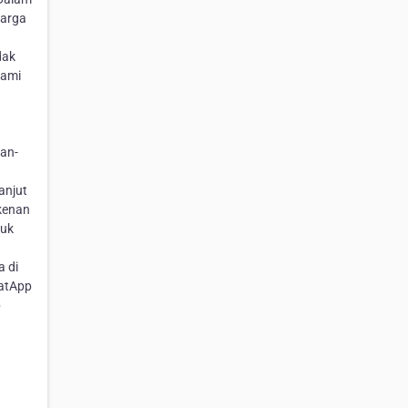
harga
dak
kami
an-
anjut
rkenan
tuk
a di
hatApp
p