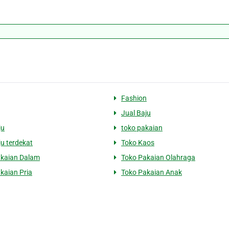
Fashion
Jual Baju
ju
toko pakaian
ju terdekat
Toko Kaos
akaian Dalam
Toko Pakaian Olahraga
kaian Pria
Toko Pakaian Anak