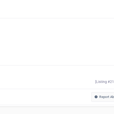
[Listing #2
Report A