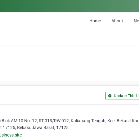
Home
About
N
Update This Li
Blok AM 10 No. 12, RT.013/RW.012, Kaliabang Tengah, Kec. Bekasi Utar
t 17125, Bekasi, Jawa Barat, 17125
siness.site