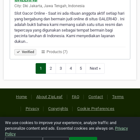
City: Dki Jakarta, Jawa Tengah, Indonesia
Slot Gacor Online - Saat ini ada ribuan anggota aktif setiap hari
yang bergabung dan bermain judi online di situs GALERI4D . Ini
adalah bukti bahwa kami memang salah satu situs resmi dan
tepercaya yang digunakan sebagai tempat bermain bagi
pecinta taruhan di Indonesia. Kami menyediakan layanan
dukun…
Products (7)
Verified
1
2
3
4
5
Next »
Home
About ZipLeaf
FAQ
Contact
Terms
Privacy
Copyrights
Cookie Preferences
We use cookies to improve your experience, analyze traffic and
Copyright © 2026 Netcode, Inc. All Rights Reserved. All
personalize content and ads. Essential cookies are always on.
Privacy
references relating to third-party companies are copyright of
Policy