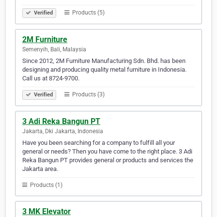
Products (5)
Verified
2M Furniture
Semenyih, Bali, Malaysia
Since 2012, 2M Furniture Manufacturing Sdn. Bhd. has been
designing and producing quality metal furniture in Indonesia.
Call us at 8724-9700.
Products (3)
Verified
3 Adi Reka Bangun PT
Jakarta, Dki Jakarta, Indonesia
Have you been searching for a company to fulfill all your
general or needs? Then you have come to the right place. 3 Adi
Reka Bangun PT provides general or products and services the
Jakarta area.
Products (1)
3 MK Elevator