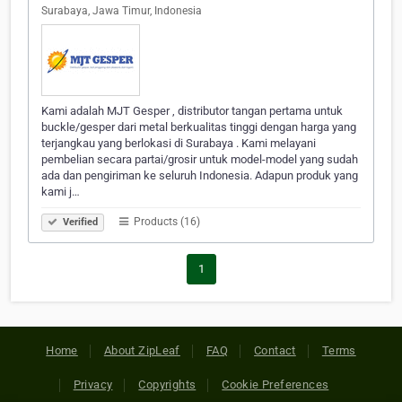
Surabaya, Jawa Timur, Indonesia
Kami adalah MJT Gesper , distributor tangan pertama untuk
buckle/gesper dari metal berkualitas tinggi dengan harga yang
terjangkau yang berlokasi di Surabaya . Kami melayani
pembelian secara partai/grosir untuk model-model yang sudah
ada dan pengiriman ke seluruh Indonesia. Adapun produk yang
kami j…
Products (16)
Verified
1
Home
About ZipLeaf
FAQ
Contact
Terms
Privacy
Copyrights
Cookie Preferences