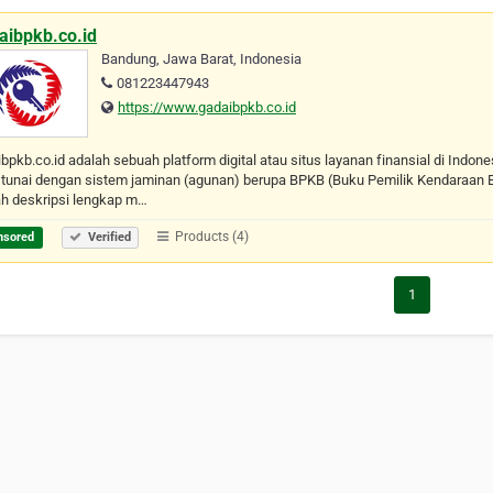
aibpkb.co.id
Bandung, Jawa Barat, Indonesia
081223447943
https://www.gadaibpkb.co.id
bpkb.co.id adalah sebuah platform digital atau situs layanan finansial di Indo
tunai dengan sistem jaminan (agunan) berupa BPKB (Buku Pemilik Kendaraan B
ah deskripsi lengkap m…
Products (4)
nsored
Verified
1