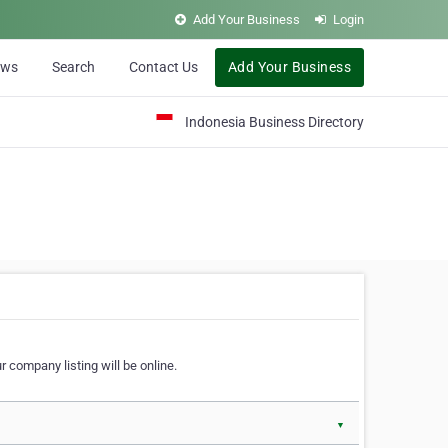
Add Your Business
Login
ews
Search
Contact Us
Add Your Business
Indonesia Business Directory
 company listing will be online.
▼