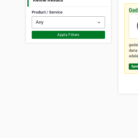
Refine Results
Gad
Product / Service
Apply Filters
gadai
dana 
adal
Spo