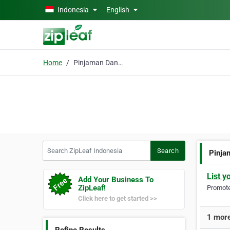
Skip to main content
Indonesia
English
Home
Pinjaman Dana Cepat
Search ZipLeaf Indonesia
Search
Pinja
List y
Add Your Business To
ZipLeaf!
Promote 
Click here to get started >>
1 more