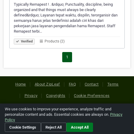
Typically Remapest ! . &rdquo; Punctuality, discipline, being
organized and that things must always be clearly
defined&rdquo; Layanan tepat waktu, dispilin, terorganisir dan
semuanya harus jelas terdefinisi adalah ciri khas dari
pekerjaan jasa layanan pengendalian hama Remapest. Staff
Remapest terbi…
Products (2)
Verified
1
Home
About ZipLeaf
FAQ
Contact
Terms
Privacy
Copyrights
Cookie Preferences
We use cookies to improve your experience, analyze traffic and
Copyright © 2026 Netcode, Inc. All Rights Reserved. All
personalize content and ads. Essential cookies are always on.
Privacy
references relating to third-party companies are copyright of
Policy
their respective holders.
Cookie Settings
Reject All
Accept All