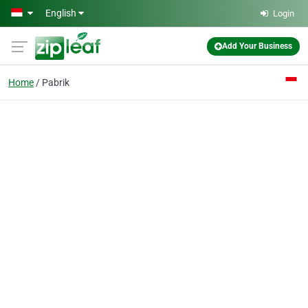
Skip to main content
English
Login
Add Your Business
Home
Pabrik