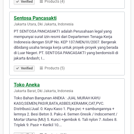
Products (4)
Verified
Sentosa Pancasakti
Jakarta Utara, Dki Jakarta, Indonesia
PT SENTOSA PANCASAKTI adalah Perusahaan legal yang
mempunyai surat izin resmi dari Departemen Tenaga Kerja
Indonesia dengan SIUP No. KEP 137/MEN/III/2007. Bergerak
dibidang usaha tenaga kerja untuk proyek-proyek yang berada
di Luar Negeri. PT. SENTOSA PANCASAKTI yang berdomisili di
jakarta &ndash; I…
Products (5)
Verified
Toko Aneka
Jakarta Barat, Dki Jakarta, Indonesia
Toko Bahan Bangunan ANEKA : JUAL MURAH KAYU
KASO,SEMEN,PASIR,BATA,ASBES,KERAMIK,CAT,PVC.
Distribusi/Jual: 0. Kayu Kaso 1. Pipa pvc + sambungannya +
lemnya 2. Besi Beton 3. Paku 4. Semen Gresik / Indocement /
Mortar Utama (MU) 5. Kunci +gembok 6. Tali nylon 7. Asbes 8.
Triplek 9. Pasir + Kerikil 10.…