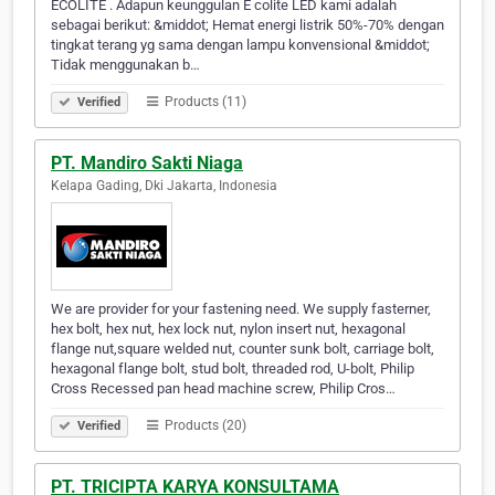
ECOLITE . Adapun keunggulan E colite LED kami adalah
sebagai berikut: &middot; Hemat energi listrik 50%-70% dengan
tingkat terang yg sama dengan lampu konvensional &middot;
Tidak menggunakan b…
Products (11)
Verified
PT. Mandiro Sakti Niaga
Kelapa Gading, Dki Jakarta, Indonesia
We are provider for your fastening need. We supply fasterner,
hex bolt, hex nut, hex lock nut, nylon insert nut, hexagonal
flange nut,square welded nut, counter sunk bolt, carriage bolt,
hexagonal flange bolt, stud bolt, threaded rod, U-bolt, Philip
Cross Recessed pan head machine screw, Philip Cros…
Products (20)
Verified
PT. TRICIPTA KARYA KONSULTAMA