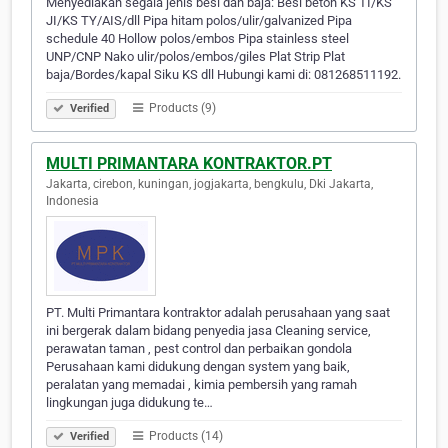
Menyediakan segala jenis besi dan baja: Besi beton KS TI/KS
JI/KS TY/AIS/dll Pipa hitam polos/ulir/galvanized Pipa
schedule 40 Hollow polos/embos Pipa stainless steel
UNP/CNP Nako ulir/polos/embos/giles Plat Strip Plat
baja/Bordes/kapal Siku KS dll Hubungi kami di: 081268511192.
Products (9)
Verified
MULTI PRIMANTARA KONTRAKTOR.PT
Jakarta, cirebon, kuningan, jogjakarta, bengkulu, Dki Jakarta,
Indonesia
PT. Multi Primantara kontraktor adalah perusahaan yang saat
ini bergerak dalam bidang penyedia jasa Cleaning service,
perawatan taman , pest control dan perbaikan gondola
Perusahaan kami didukung dengan system yang baik,
peralatan yang memadai , kimia pembersih yang ramah
lingkungan juga didukung te…
Products (14)
Verified