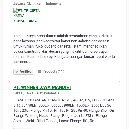
Jakarta, Dki Jakarta, Indonesia
Tricipta Karya Konsultama adalah perusahaan yang berfokus
pada layanan jasa kontraktor bangunan Jakarta dan desain
untuk rumah, ruko, gudang dan retail. Kami menghadirkan
solusi konstruksi dan desain yang inovatif dan terpercaya,
memastikan setiap proyek berjalan dengan lancar, tepat waktu,
dan sesu…
Products (11)
Verified
PT. WINNER JAYA MANDIRI
Bekasi, Jawa Barat, Indonesia
FLANGES STANDARD : ANSI, ASME, ASTM, DN, PN, & JIS Ansi
B.16.5 , 150Lb , 300Lb , 600Lb , 900Lb , 1500Lb , 2500 Lb , 5k ,
10k , 20k , Flange Pn 10 , Pn 16 , Pn 25 , Pn 40. Flange Slip - On ,
Flange Welding Neck , Flange Ring to Joint ( RTJ ) , Flange
Socket Weld , Blind Flange , Loose Flange JIS , Re…