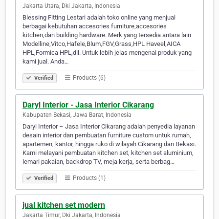
Jakarta Utara, Dki Jakarta, Indonesia
Blessing Fitting Lestari adalah toko online yang menjual
berbagai kebutuhan accesories furniture,accesories
kitchen,dan building hardware. Merk yang tersedia antara lain
Modelline,Vitco,Hafele,Blum,FGV,Grass,HPL Haveel,AICA
HPL,Formica HPL,dll. Untuk lebih jelas mengenai produk yang
kami jual. Anda…
Products (6)
Verified
Daryl Interior - Jasa Interior Cikarang
Kabupaten Bekasi, Jawa Barat, Indonesia
Daryl Interior – Jasa Interior Cikarang adalah penyedia layanan
desain interior dan pembuatan furniture custom untuk rumah,
apartemen, kantor, hingga ruko di wilayah Cikarang dan Bekasi.
Kami melayani pembuatan kitchen set, kitchen set aluminium,
lemari pakaian, backdrop TV, meja kerja, serta berbag…
Products (1)
Verified
jual kitchen set modern
Jakarta Timur, Dki Jakarta, Indonesia