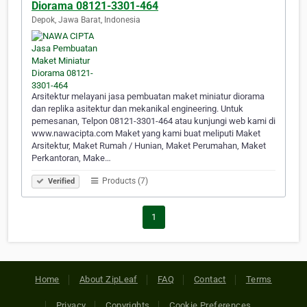
Diorama 08121-3301-464
Depok, Jawa Barat, Indonesia
Arsitektur melayani jasa pembuatan maket miniatur diorama
dan replika asitektur dan mekanikal engineering. Untuk
pemesanan, Telpon 08121-3301-464 atau kunjungi web kami di
www.nawacipta.com Maket yang kami buat meliputi Maket
Arsitektur, Maket Rumah / Hunian, Maket Perumahan, Maket
Perkantoran, Make…
Products (7)
Verified
1
Home
About ZipLeaf
FAQ
Contact
Terms
Privacy
Copyrights
Cookie Preferences