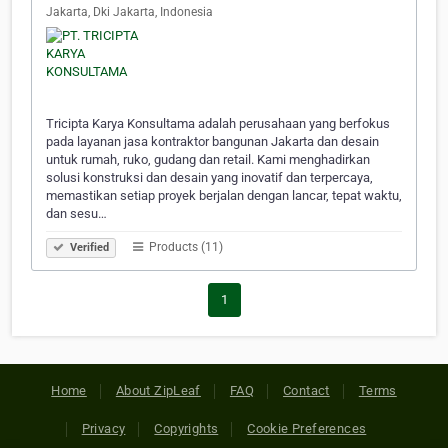
Jakarta, Dki Jakarta, Indonesia
Tricipta Karya Konsultama adalah perusahaan yang berfokus
pada layanan jasa kontraktor bangunan Jakarta dan desain
untuk rumah, ruko, gudang dan retail. Kami menghadirkan
solusi konstruksi dan desain yang inovatif dan terpercaya,
memastikan setiap proyek berjalan dengan lancar, tepat waktu,
dan sesu…
Products (11)
Verified
1
Home
About ZipLeaf
FAQ
Contact
Terms
Privacy
Copyrights
Cookie Preferences