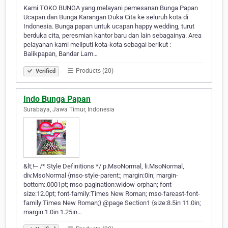
Kami TOKO BUNGA yang melayani pemesanan Bunga Papan
Ucapan dan Bunga Karangan Duka Cita ke seluruh kota di
Indonesia. Bunga papan untuk ucapan happy wedding, turut
berduka cita, peresmian kantor baru dan lain sebagainya. Area
pelayanan kami meliputi kota-kota sebagai berikut :
Balikpapan, Bandar Lam…
Products (20)
Verified
Indo Bunga Papan
Surabaya, Jawa Timur, Indonesia
&lt;!-- /* Style Definitions */ p.MsoNormal, li.MsoNormal,
div.MsoNormal {mso-style-parent:; margin:0in; margin-
bottom:.0001pt; mso-pagination:widow-orphan; font-
size:12.0pt; font-family:Times New Roman; mso-fareast-font-
family:Times New Roman;} @page Section1 {size:8.5in 11.0in;
margin:1.0in 1.25in…