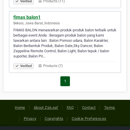
Products (11)
Verified
fimas balon1
Bekasi, Jawa Barat, Indonesia
FIMAS BALON menawarkan produk-produk balon terbaik untuk
berbagai event Anda : Beragam produk balon yang kami
tawarkan antara lain : Balon Pomosi udara, Balon Karakter,
Balon Berbentuk Produk, Balon Gate,Sky Dancer, Balon
Zeppeline Remote Control, Balon Light, Balon tepuk / balon
suporter, Balon Pri…
Products (7)
Verified
1
Home
About ZipLeaf
FAQ
Contact
Terms
Privacy
Copyrights
Cookie Preferences