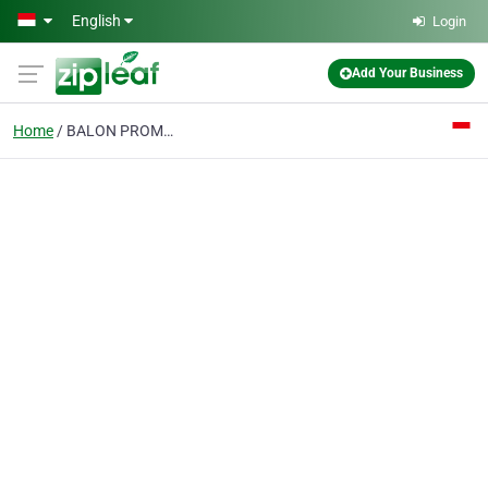
Skip to main content
English
Login
Add Your Business
Home
BALON PROMOSI