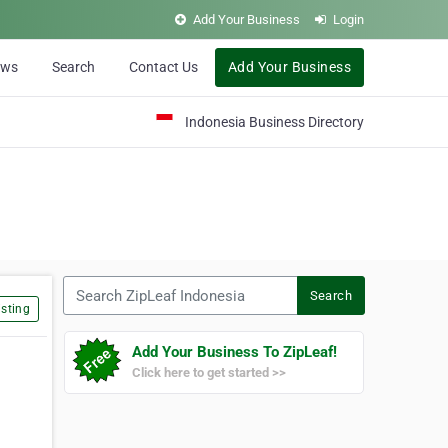
Add Your Business
Login
ews
Search
Contact Us
Add Your Business
Indonesia Business Directory
Search ZipLeaf Indonesia
Search
sting
Add Your Business To ZipLeaf!
Click here to get started >>