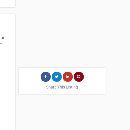
tut
er
Share This Listing