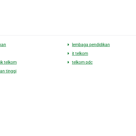
kan
lembaga pendidikan
it telkom
ik telkom
telkom pdc
an tinggi