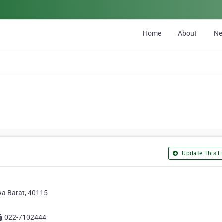
Home
About
N
Update This Li
wa Barat, 40115
022-7102444