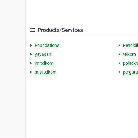
Products/Services
Foundations
Pendidi
yayasan
telkom
im telkom
politekn
stisi telkom
perguru