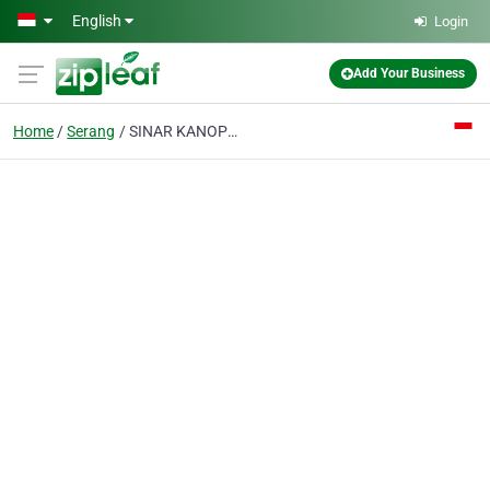
Skip to main content
English
Login
Add Your Business
Home
Serang
SINAR KANOPI - KANOPI PREMIUM SERANG CILEGON