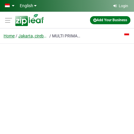
Skip to main content
English
Login
Add Your Business
Home
Jakarta, cirebon, kuningan, jogjakarta, bengkulu
MULTI PRIMANTARA KONTRAKTOR.PT