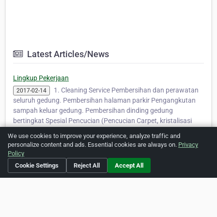
Latest Articles/News
Lingkup Pekerjaan
1. Cleaning Service Pembersihan dan perawatan
2017-02-14
seluruh gedung. Pembersihan halaman parkir Pengangkutan
sampah keluar gedung. Pembersihan dinding gedung
bertingkat Spesial Pencucian (Pencucian Carpet, kristalisasi
Marmer )2. Landscape, Garden…
Read more »
We use cookies to improve your experience, analyze traffic and
personalize content and ads. Essential cookies are always on.
Privacy
Policy
Cookie Settings
Reject All
Accept All
Social Media
http://www.facebook.com/multiprimantara.kontraktor?
ref=tn_tnmn