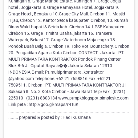
Kuningan 6. Grage Manoa Estate, Kuningan 7. Grage Jogja
hotel , Jogjakarta 8. Grage Ramayana Hotel, Jogjakarta 9.
Grage Hotel , Bengkulu 10.Grage City Mall, Cirebon 11. Masjid
Hijau, Cirebon 12. Kantor Setda kabupaten Cirebon, 13. Rumah
Dinas Wakil bupati & Setda kab. Cirebon 14. LPSE Kabupaten
Cirebon 15. Grage Trimitra Usaha, jakarta 16. Transera
Waterpark, Bekasi 17. Grage Waterboom Majalengka 18.
Pondok Buah Belgia, Cirebon 19. Toko Roti Bounschery, Cirebon
20. Pengadilan Agama Kota Cirebon CONTACT : Jakarta : PT.
MULTI PRIMANTARA KONTRAKTOR Pondok Pinang Center
Blok B-6 Jl. Ciputat Raya â�� Jakarta Selatan 12310
INDONESIA E-mail: Pt.multiprimantara_kontraktor
@yahoo.com Telephone: +62 21 7658816 Fax: +62 21
7509511. Cirebon : PT. MULTI PRIMANTARA KONTRAKTOR Jl.
Sukasari III No. 3 Kota Cirebon - Jawa Barat Telp/Fax : (0231)
225010 - (0231) 8803134 www.ptmpkblogspot.simplesite.com
Link peta : http://goo.gl/maps/r4TuK
..................................................................................................
........ prepared & posted by : Hadi Kusmana