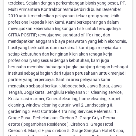
terdekat. Sejalan dengan perkembangan bisnis yang pesat, PT.
Multi Primantara Kontraktor resmi berdiri di bulan Desember
2010 untuk memberikan pelayanan keluar group yang lebih
profesional kepada klien kami. Kami berkepentingan dalam
mewujudkan kebersihan lingkungan fisik untuk terwujudnya
CITRA POSITIP, terwujudnya standard of life time , dan
mendapatkan anggaran biaya perawatan yang lebih ekonomis,
hasil yang berkualitas dan maksimal. kami juga menyiapkan
setiap kebutuhan dan keinginan klien akan tenaga kerja
profesional yang sesuai dengan kebutuhan, kami juga
berusaha membina hubungan jangka panjang dengan berbagai
institusi sebagai bagian dari tujuan perusahaan untuk menjadi
partner yang terpercaya. Saat ini area pelayanan kami
mencakup sebagai berikut : Jabodetabek, Jawa Barat, Jawa
Tengah, Jogjakarta, Bengkulu Pelayanan : 1 Cleaning service ,
Kristalisasi marmer, General cleaning, home cleaning, karpet
cleaning, window cleaning curtain wall 2 Landscaping &
gardening 3 Pest Controle 4 Training Services Referensi : 1.
Grage Pusat Perbelanjaan, Cirebon 2. Grage Griya Permai
estate ( pegambiran Residence ), Cirebon 3. Grage Hotel
Cirebon 4. Masjid Hijau cirebon 5. Grage Sangkan Hotel & spa,