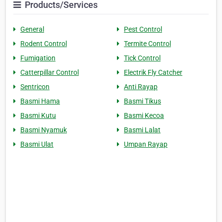
Products/Services
General
Pest Control
Rodent Control
Termite Control
Fumigation
Tick Control
Catterpillar Control
Electrik Fly Catcher
Sentricon
Anti Rayap
Basmi Hama
Basmi Tikus
Basmi Kutu
Basmi Kecoa
Basmi Nyamuk
Basmi Lalat
Basmi Ulat
Umpan Rayap