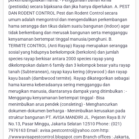
perkembangbiakan hama. - Penggunaan bahan kimia
(pestisida) secara bijaksana dan jika hanya diperlukan. A. PEST
DAN RODENT CONTROL Pest dan Rodent Control secara
umum adalah mengontrol dan mengendalikan perkembangan
hama serangga dan tikus dalam suatu bangunan (indoor) agar
tidak berkembang dan merusak bangunan serta mengganggu
kenyamanan bertempat tinggal manusia/penghuni. B.
TERMITE CONTROL (Anti Rayap) Rayap merupakan serangga
sosial yang hidupnya berkelompok (berkoloni) dan jumlah
species rayap berkisar antara 2000 species rayap yang
dikelompokan dalam 6 family dan 3 kelompok besar yaitu rayap
tanah (Subteranean), rayap kayu kering (drywood ) dan rayap
kayu basah (dambwood termite). Rayap dikategorikan sebagai
hama karena keberadaanya sering mengganggu dan
merugikan manusia, diantaranya dampak yang ditimbulkan : -
Menggangu kenyamanan bertempat tinggal - Bisa
menimbulkan arus pendek (consleting) - Menghancurkan
dokumen-dokumen berharga - Menimbulkan kerusakan pada
struktur bangunan PT. AVISA MANDIRI JL. Pejaten Raya B.IV
No.13, Pasar Minggu, Jakarta Selatan 12510 Phone : (021)
7976163 Email : avisa.pestcontrol@yahoo.com http:
//wwwavisapestcontrol.blogspot.com Branch offices : Jakarta,