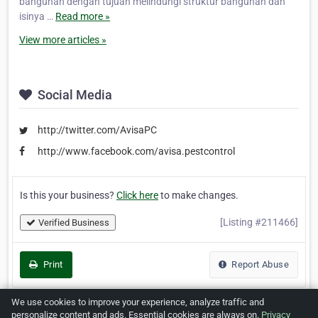
bangunan dengan tujuan melindungi struktur bangunan dan
isinya …
Read more »
View more articles »
Social Media
http://twitter.com/AvisaPC
http://www.facebook.com/avisa.pestcontrol
Is this your business?
Click here
to make changes.
[Listing #211466]
Verified Business
Print
Report Abuse
We use cookies to improve your experience, analyze traffic and
personalize content and ads. Essential cookies are always on.
Privacy