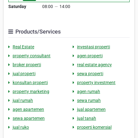
Saturday
08:00
—
14:00
Products/Services
Real Estate
investasi properti
property consultant
agen properti
broker properti
real estate agency
jual properti
sewa properti
konsultan properti
property investment
property marketing
agen rumah
jual rumah
sewa rumah
agen apartemen
jual apartemen
sewa apartemen
jual tanah
jual ruko
properti komersial