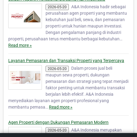
A&A Indonesia hadir sebagai
2026-05-20
perusahaan agen properti yang membantu
kebutuhan jual beli, sewa, dan pemasaran
properti untuk hunian maupun investasi.
Dengan pengalaman panjang di industri
properti, perusahaan terus membantu berbagai kebutuhan…
Read more »
Layanan Pemasaran dan Transaksi Properti yang Terpercaya
Dalam proses jual beli
2026-05-20
maupun sewa properti, dukungan
pemasaran dan strategi yang tepat menjadi
faktor penting untuk membantu transaksi
berjalan lebih efektif. A&A Indonesia
menyediakan layanan agen properti profesional yang
membantu pemasa…
Read more »
Agen Properti dengan Dukungan Pemasaran Modern
A&A Indonesia merupakan
2026-05-20
perusahaan agen properti yang bergerak di