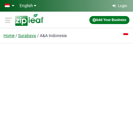
Skip to main content
English
Login
Add Your Business
Home
Surabaya
A&A Indonesia