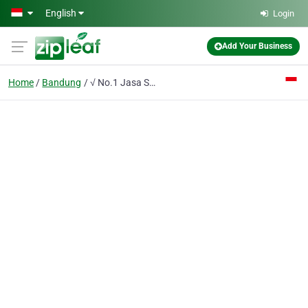
Skip to main content
English
Login
Add Your Business
Home
Bandung
√ No.1 Jasa Service Bongkar Pasang Cuci AC & Kulkas Bandung - PT. Alpa Mandiri Teknik