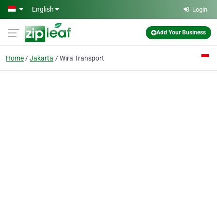
Skip to main content
English
Login
Add Your Business
Home
Jakarta
Wira Transport