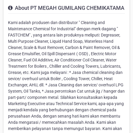
About PT MEGAH GUMILANG CHEMIKATAMA
Kami adalah produsen dan distributor " Cleaning and
Maintenance Chemical for Industrial" dengan merk dagang "
FASTCHEM" , yang antara lain produknya meliputi: Degreaser,
Multi Purpose Cleaner, Liquid Hand Soap, Waterless Hand
Cleaner, Scale & Rust Remover, Carbon & Paint Remover, Oil &
Grease Emulsifier, Oil Spill Dispersant ( OSD) , Electric Motor
Cleaner, Fuel Oil Additive, Air Conditioner Coil Cleaner, Water
Treatment for Boilers , Chilller and Cooling Towers, Lubricants,
Grease, etc. Kami juga melayani : * Jasa chemical cleaning dan
sevice/ overhuol untuk Boiler , Cooling Tower, Chiller, Heat
Exchanger, AHU, dll. * Jasa Cleaning dan service/ overhuol LPG
System, Oil Tanks, * Jasa perontokan Cat untuk jig / hanger dan
part-part/ componen metal. Silahkan konsultasikan kepada
Marketing Executive atau Technical Service kami, apa-apa yang
menjadi kendala yang berhubungan dengan chemical pada
perusahaan Anda, dengan senang hati kami akan membantu
Anda mengatasi / memecahkan masalah Anda. Kami akan
memberikan pelayanan tanpa memungut bayaran. Kami akan