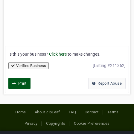
Is this your business?
Click here
to make changes.
[Listing #211362]
Verified Business
Print
Report Abuse
Home
About ZipLeaf
FAQ
Contact
Terms
Privacy
Copyrights
Cookie Preferences