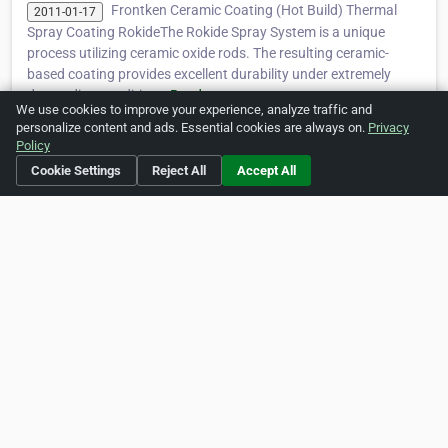
Frontken Ceramic Coating (Hot Build) Thermal
2011-01-17
Spray Coating RokideThe Rokide Spray System is a unique
process utilizing ceramic oxide rods. The resulting ceramic-
based coating provides excellent durability under extremely
demanding condition…
Read more »
We use cookies to improve your experience, analyze traffic and
personalize content and ads. Essential cookies are always on.
Privacy
Policy
Is this your business?
Click here
to make changes.
Cookie Settings
Reject All
Accept All
[Listing #211314]
Verified Business
Print
Report Abuse
Home
About ZipLeaf
FAQ
Contact
Terms
Privacy
Copyrights
Cookie Preferences
Copyright © 2026 Netcode, Inc. All Rights Reserved. All