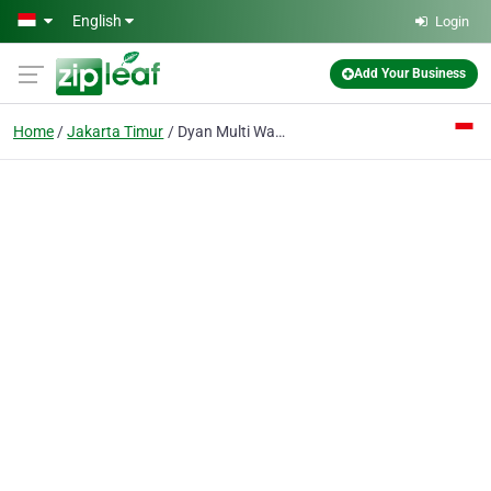
Skip to main content
English
Login
Add Your Business
Home
Jakarta Timur
Dyan Multi Wahana PT