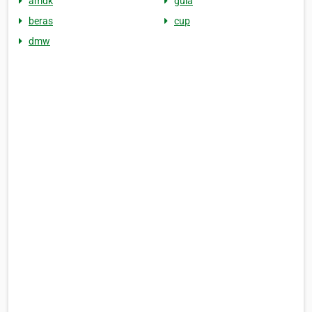
amdk
gula
beras
cup
dmw