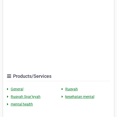
Products/Services
General
Ruqyah
Ruqyah Syar'iyyah
kesehatan mental
mental health