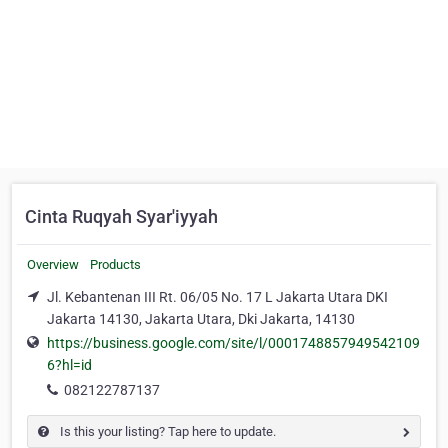
Cinta Ruqyah Syar'iyyah
Overview
Products
Jl. Kebantenan III Rt. 06/05 No. 17 L Jakarta Utara DKI
Jakarta 14130, Jakarta Utara, Dki Jakarta, 14130
https://business.google.com/site/l/0001748857949542109
6?hl=id
082122787137
Is this your listing? Tap here to update.