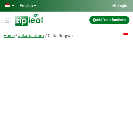
Skip to main content
English
Login
Add Your Business
Home
Jakarta Utara
Cinta Ruqyah Syar'iyyah