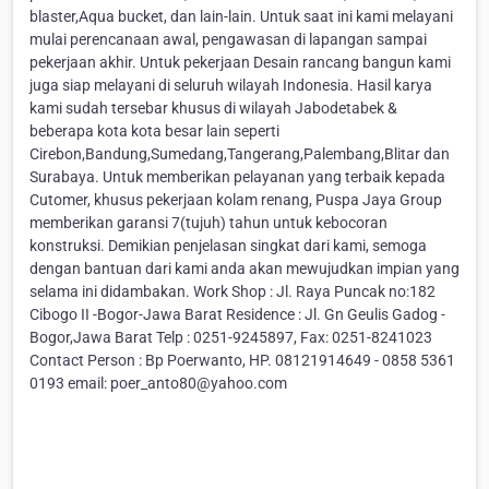
blaster,Aqua bucket, dan lain-lain. Untuk saat ini kami melayani
mulai perencanaan awal, pengawasan di lapangan sampai
pekerjaan akhir. Untuk pekerjaan Desain rancang bangun kami
juga siap melayani di seluruh wilayah Indonesia. Hasil karya
kami sudah tersebar khusus di wilayah Jabodetabek &
beberapa kota kota besar lain seperti
Cirebon,Bandung,Sumedang,Tangerang,Palembang,Blitar dan
Surabaya. Untuk memberikan pelayanan yang terbaik kepada
Cutomer, khusus pekerjaan kolam renang, Puspa Jaya Group
memberikan garansi 7(tujuh) tahun untuk kebocoran
konstruksi. Demikian penjelasan singkat dari kami, semoga
dengan bantuan dari kami anda akan mewujudkan impian yang
selama ini didambakan. Work Shop : Jl. Raya Puncak no:182
Cibogo II -Bogor-Jawa Barat Residence : Jl. Gn Geulis Gadog -
Bogor,Jawa Barat Telp : 0251-9245897, Fax: 0251-8241023
Contact Person : Bp Poerwanto, HP. 08121914649 - 0858 5361
0193 email: poer_anto80@yahoo.com