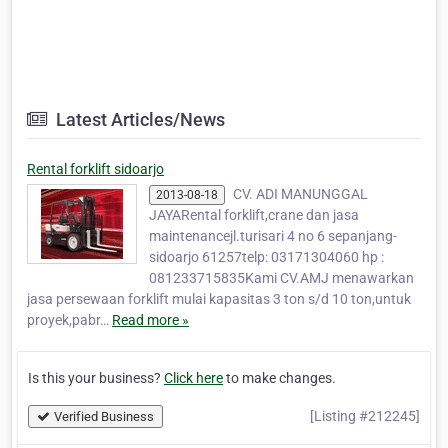
Latest Articles/News
Rental forklift sidoarjo
CV. ADI MANUNGGAL
2013-08-18
JAYARental forklift,crane dan jasa
maintenancejl.turisari 4 no 6 sepanjang-
sidoarjo 61257telp: 03171304060 hp :
081233715835Kami CV.AMJ menawarkan
jasa persewaan forklift mulai kapasitas 3 ton s/d 10 ton,untuk
proyek,pabr…
Read more »
Is this your business?
Click here
to make changes.
[Listing #212245]
Verified Business