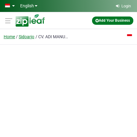
Skip to main content
English
Login
Add Your Business
Home
Sidoarjo
CV. ADI MANUNGGAL JAYA