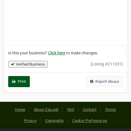
Is this your business?
Click here
to make changes.
[Listing #211031]
Verified Business
Print
Report Abuse
Home
About ZipLeaf
FAQ
Contact
Terms
Privacy
Copyrights
Cookie Preferences