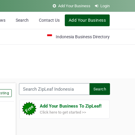
Add Your Business
Login
ews
Search
Contact Us
Add Your Business
Indonesia Business Directory
Search ZipLeaf Indonesia
Search
sting
Add Your Business To ZipLeaf!
Click here to get started >>