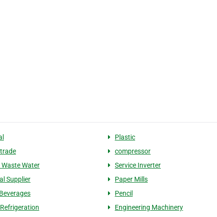
al
Plastic
 trade
compressor
 Waste Water
Service Inverter
al Supplier
Paper Mills
Beverages
Pencil
 Refrigeration
Engineering Machinery