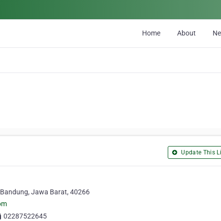
Home
About
N
Update This Li
5, Bandung, Jawa Barat, 40266
om
02287522645