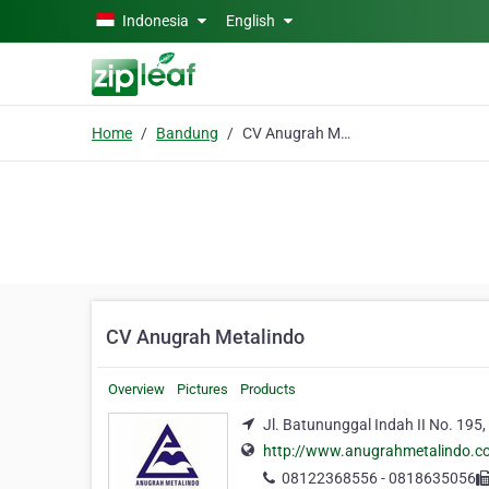
Skip to main content
Indonesia
English
Home
Bandung
CV Anugrah Metalindo
CV Anugrah Metalindo
Overview
Pictures
Products
Jl. Batununggal Indah II No. 19
http://www.anugrahmetalindo.c
08122368556 - 0818635056