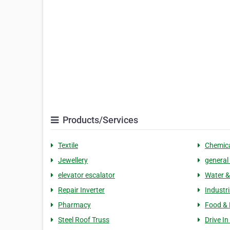
Products/Services
Textile
Chemic
Jewellery
general
elevator escalator
Water &
Repair Inverter
Industri
Pharmacy
Food & 
Steel Roof Truss
Drive In