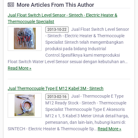
sesuai permintaan), dll untuk disuplai ke
More Articles From This Author
area industri. selain itu, untuk shipping atau
p…
Jual Float Switch Level Sensor - Sintech - Electric Heater &
Thermocouple Specialist
Jual Float Switch Level Sensor
2013-10-22
- Sintech - Electric Heater & Thermocouple
Specialist Sintech telah mengembangkan
produksi pada bidang Industrial
Control.Spesifiknya kami memproduksi
Float Switch Water Level Sensor sesuai dengan kebutuhan an…
Read More »
Jual Thermocouple Type E M12 Kabel 3M - Sintech
Jual - Thermocouple E Type
2013-02-16
M12 Ready Stock - Sintech - Thermocouple
Specialist Thermocouple Type E Aksesoris
M12 x 1, 5 Kabel 3 Meter Untuk detail harga,
pemesanan, dan lain-lain, hubungi kami di:
SINTECH - Electric Heater & Thermocouple Sp…
Read More »