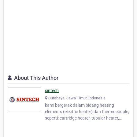
About This Author
sintech
Surabaya, Jawa Timur, Indonesia
kami bergerak dalam bidang heating
elements (electric heater) dan thermocouple,
seperti: cartridge heater, tubular heater,
band heater, nozzle heater, finned heater,
infrared ceramic heater, thermocouple (type