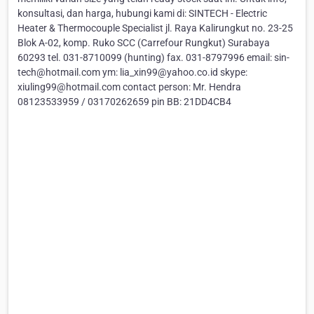
konsultasi, dan harga, hubungi kami di: SINTECH - Electric
Heater & Thermocouple Specialist jl. Raya Kalirungkut no. 23-25
Blok A-02, komp. Ruko SCC (Carrefour Rungkut) Surabaya
60293 tel. 031-8710099 (hunting) fax. 031-8797996 email: sin-
tech@hotmail.com ym: lia_xin99@yahoo.co.id skype:
xiuling99@hotmail.com contact person: Mr. Hendra
08123533959 / 03170262659 pin BB: 21DD4CB4