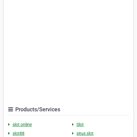
Products/Services
slot online
Slot
slot88
situs slot