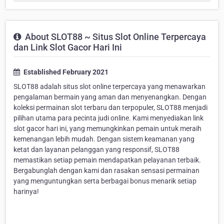
About SLOT88 ~ Situs Slot Online Terpercaya
dan Link Slot Gacor Hari Ini
Established February 2021
SLOT88 adalah situs slot online terpercaya yang menawarkan
pengalaman bermain yang aman dan menyenangkan. Dengan
koleksi permainan slot terbaru dan terpopuler, SLOT88 menjadi
pilihan utama para pecinta judi online. Kami menyediakan link
slot gacor hari ini, yang memungkinkan pemain untuk meraih
kemenangan lebih mudah. Dengan sistem keamanan yang
ketat dan layanan pelanggan yang responsif, SLOT88
memastikan setiap pemain mendapatkan pelayanan terbaik.
Bergabunglah dengan kami dan rasakan sensasi permainan
yang menguntungkan serta berbagai bonus menarik setiap
harinya!