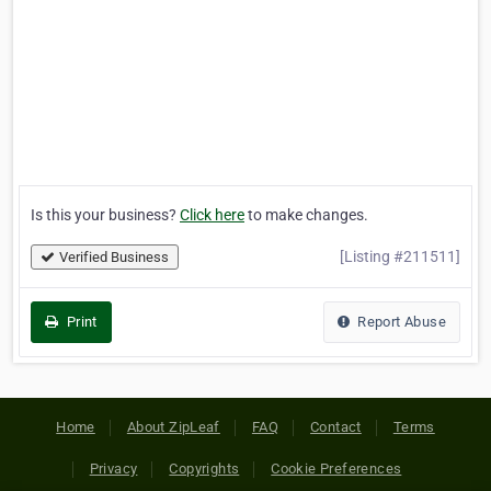
Is this your business?
Click here
to make changes.
[Listing #211511]
Verified Business
Print
Report Abuse
Home
About ZipLeaf
FAQ
Contact
Terms
Privacy
Copyrights
Cookie Preferences