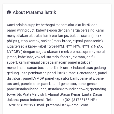
About Pratama listrik
Kami adalah supplier berbagai macam alat-alat listrik dan
panel, wiring duct, kabel telepon dengan harga bersaing.Kami
menyediakan alat-alat listrik etc, lampu, balast, stater ( merk
philips ), stop kontak, steker ( merk broco, clipsal, panasonic ).
juga tersedia kabel-kabel ( type NYM, NYY, NYA, NYYHY, NYAF,
NYFGBY ) dengan segala ukuran ( merk eterna, suprime, metal,
jembo, kabelindo, voksel, sutrado, federal, extrana, daifu,
super). kami menjual berbagai macam panel listrik dan
menerima pesanan box panel listrik untuk industri atau gedung
gedung Jasa pembuatan panel listrik : Panel Penerangan, panel
distribusi, panel LVMDP, panel kapasitor bank, panel ats, panel
ats-amf, panel motor, panel, panel generator, panel genset,
panel instalasi bangunan, Instalasi grounding tower, grounding
tower bts PrataMa Listrik Alamat :Pasar Kenari Lantai Dasar
Jakarta pusat Indonesia Telephone : (021)31765133 HP :
+628151673519 E-mail : pratamalistrik@gmail.com