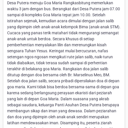
Desa Putera menuju Goa Maria Rangkasbitung memerlukan
waktu 3 jam dengan bus. Berangkat dari Desa Putera jam 07.00
sampai di kompleks Goa Maria tepat jam 10.00. Setelah
istirahan sejenak, kemudian acara dimulai dengan jalan salib
yang dipimpin oleh anak-anak kelompok Bima (anak-anak STM).
Cucaca yang panas terik matahari tidak mengurangi semangat
anak-anak untuk berdoa. Secara khusus di setiap
pemberhentian menyalakan lilin dan merenungkan kisah
sengsara Tuhan Yesus. Keringat mulai bercucuran, nafas
setengan ngos-ngosan mengikuti rute jalan salib, naik-turun
tidak diabaikan, tidak terasa sudah sampai di perhentian
terakhir di belakang goa Maria. Rangkaian doa jalan salib
ditutup dengan doa bersama oleh Br. Marselinus Meo, BM.
Setelah doa jalan salib, secara pribadi dipersilakan doa di depan
goa maria. Kami tidak bisa berdoa bersama-sama di depan goa
karena sedang berlangsung perayaan ekaristi dari peziarah
yang lain di depan Goa Maria. Dalam suasana yang akrab
sebagai saudara, keluarga Panti Asuhan Desa Putera berupaya
membangun sikap dan iman yang dewasa. Dalam peziarahan
dan doa yang dipimpin oleh anak-anak sendiri merupakan
latihan mendewasakan iman. Disamping itu, peserta ziarah