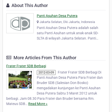
About This Author
Panti Asuhan Desa Putera
Jakarta Selatan, Dki Jakarta, Indonesia
Panti Asuhan Desa Putera adalah salah
satu Panti Asuhan untuk anak-anak SD-
SLTA di wilayah Jakarta Selatan. Panti
Asuhan Desa Putera milik Gereja Katolik
Keuskupan Agung Jakarta dibawah
naungan Perhimpunan Vincentius Jakarta
More Articles From This Author
dan dikelola oleh Bruder Bruder Budi Mulia.
Berdiri sejak tahun 1947 dileng…
Frater Frater SDB Berbagi
Frater Frater SDB Berbagi Di
2012-03-09
Panti Asuhan Desa Putera Para Frater dan
Bruder SDB (Salesian Don Bosko)
mengadakan kunjungan ke Panti Asuhan
Desa Putera Sabtu 3 Maret 2012 untuk
berbagi. Jam 08.30 Para Frater dan Bruder bersama Rm.
Mateus SDB…
Read More »