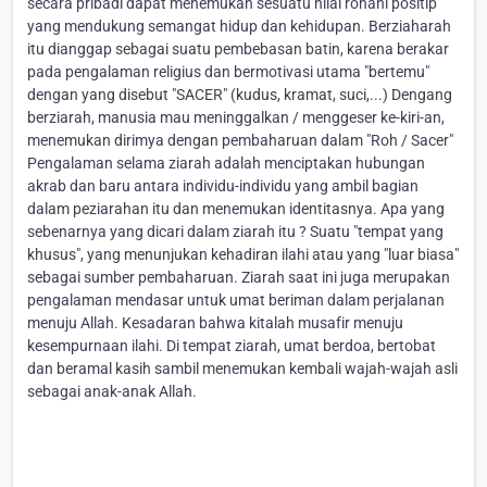
secara pribadi dapat menemukan sesuatu nilai rohani positip
yang mendukung semangat hidup dan kehidupan. Berziaharah
itu dianggap sebagai suatu pembebasan batin, karena berakar
pada pengalaman religius dan bermotivasi utama "bertemu"
dengan yang disebut "SACER" (kudus, kramat, suci,...) Dengang
berziarah, manusia mau meninggalkan / menggeser ke-kiri-an,
menemukan dirimya dengan pembaharuan dalam "Roh / Sacer"
Pengalaman selama ziarah adalah menciptakan hubungan
akrab dan baru antara individu-individu yang ambil bagian
dalam peziarahan itu dan menemukan identitasnya. Apa yang
sebenarnya yang dicari dalam ziarah itu ? Suatu "tempat yang
khusus", yang menunjukan kehadiran ilahi atau yang "luar biasa"
sebagai sumber pembaharuan. Ziarah saat ini juga merupakan
pengalaman mendasar untuk umat beriman dalam perjalanan
menuju Allah. Kesadaran bahwa kitalah musafir menuju
kesempurnaan ilahi. Di tempat ziarah, umat berdoa, bertobat
dan beramal kasih sambil menemukan kembali wajah-wajah asli
sebagai anak-anak Allah.