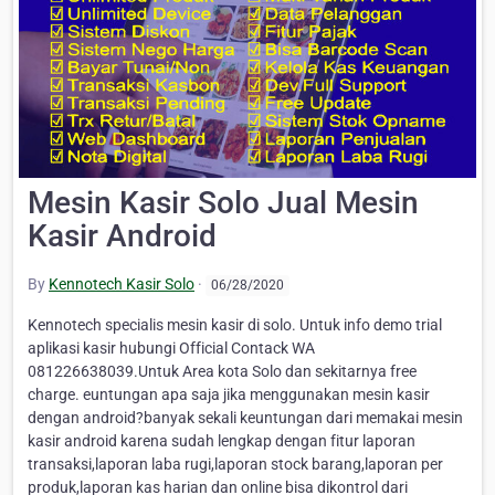
Mesin Kasir Solo Jual Mesin
Kasir Android
By
Kennotech Kasir Solo
·
06/28/2020
Kennotech specialis mesin kasir di solo. Untuk info demo trial
aplikasi kasir hubungi Official Contack WA
081226638039.Untuk Area kota Solo dan sekitarnya free
charge. euntungan apa saja jika menggunakan mesin kasir
dengan android?banyak sekali keuntungan dari memakai mesin
kasir android karena sudah lengkap dengan fitur laporan
transaksi,laporan laba rugi,laporan stock barang,laporan per
produk,laporan kas harian dan online bisa dikontrol dari