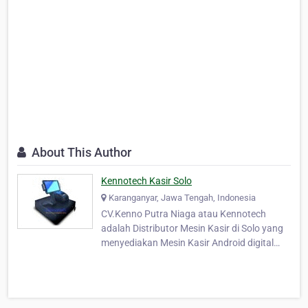
About This Author
Kennotech Kasir Solo
Karanganyar, Jawa Tengah, Indonesia
CV.Kenno Putra Niaga atau Kennotech
adalah Distributor Mesin Kasir di Solo yang
menyediakan Mesin Kasir Android digital
untuk semua jenis usaha. Menjual berbagai
macam jenis produk Mesin Kasir Android
dan semua asesorisnya.Memberikan jasa
konsultasi system kasir untuk semua jenis