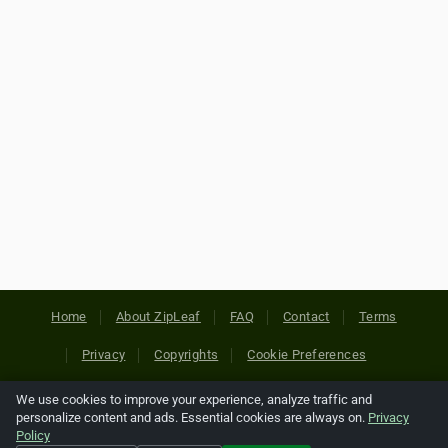
Home
About ZipLeaf
FAQ
Contact
Terms
Privacy
Copyrights
Cookie Preferences
We use cookies to improve your experience, analyze traffic and
Copyright © 2026 Netcode, Inc. All Rights Reserved. All
personalize content and ads. Essential cookies are always on.
Privacy
references relating to third-party companies are copyright of
Policy