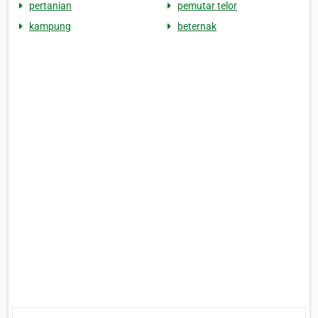
pertanian
pemutar telor
kampung
beternak