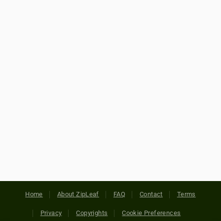
Home
About ZipLeaf
FAQ
Contact
Terms
Privacy
Copyrights
Cookie Preferences