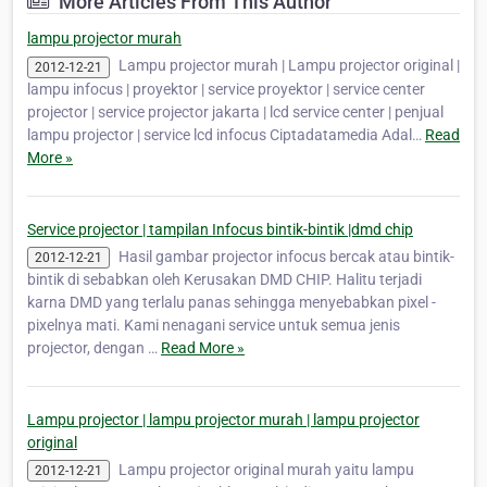
More Articles From This Author
projector infocus, 3M, acer, ASK Proxima,
Barco, Benq, Boxlight, Can…
lampu projector murah
Lampu projector murah | Lampu projector original |
2012-12-21
lampu infocus | proyektor | service proyektor | service center
projector | service projector jakarta | lcd service center | penjual
lampu projector | service lcd infocus Ciptadatamedia Adal…
Read
More »
Service projector | tampilan Infocus bintik-bintik |dmd chip
Hasil gambar projector infocus bercak atau bintik-
2012-12-21
bintik di sebabkan oleh Kerusakan DMD CHIP. Halitu terjadi
karna DMD yang terlalu panas sehingga menyebabkan pixel -
pixelnya mati. Kami nenagani service untuk semua jenis
projector, dengan …
Read More »
Lampu projector | lampu projector murah | lampu projector
original
Lampu projector original murah yaitu lampu
2012-12-21