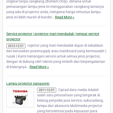
original tanpa cangkang (Bohlam Only). dimana untuk
pemasangan lampu jenis ini menggunakan cangkang lamanya
yang ada di projector anda, mengenai harga tentunya lampu
jenis ini lebih murah di bandin…
Read More »
Service projector | projector mati mendadak | tempat service
projector
rojector yang mati mendadak dapat di sebabkan
2012-12-21
dari kerusakan powersupply atau mainboard yang bermasalah (
rusak ) Kami menangani service untuk semua jenis projector,
dengan di dukung oleh teknisi yang terlatih dan berpengalaman
di bidangnya…
Read More »
Lampu projector panasonic
Ciptad data media Adalah
2011-12-07
salah satu perusahaan yang bergerak di
bidang penyedia jasa service, sukucadang,
lampu dan aksesoris Multimedia projector
yang berorientasi pada kepuasan para