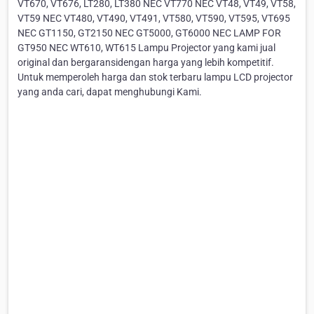
VT670, VT676, LT280, LT380 NEC VT770 NEC VT48, VT49, VT58,
VT59 NEC VT480, VT490, VT491, VT580, VT590, VT595, VT695
NEC GT1150, GT2150 NEC GT5000, GT6000 NEC LAMP FOR
GT950 NEC WT610, WT615 Lampu Projector yang kami jual
original dan bergaransidengan harga yang lebih kompetitif.
Untuk memperoleh harga dan stok terbaru lampu LCD projector
yang anda cari, dapat menghubungi Kami.