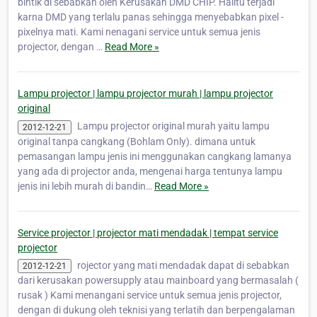
bintik di sebabkan oleh Kerusakan DMD CHIP. Halitu terjadi
karna DMD yang terlalu panas sehingga menyebabkan pixel -
pixelnya mati. Kami nenagani service untuk semua jenis
projector, dengan …
Read More »
Lampu projector | lampu projector murah | lampu projector
original
Lampu projector original murah yaitu lampu
2012-12-21
original tanpa cangkang (Bohlam Only). dimana untuk
pemasangan lampu jenis ini menggunakan cangkang lamanya
yang ada di projector anda, mengenai harga tentunya lampu
jenis ini lebih murah di bandin…
Read More »
Service projector | projector mati mendadak | tempat service
projector
rojector yang mati mendadak dapat di sebabkan
2012-12-21
dari kerusakan powersupply atau mainboard yang bermasalah (
rusak ) Kami menangani service untuk semua jenis projector,
dengan di dukung oleh teknisi yang terlatih dan berpengalaman