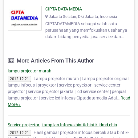
CIPTA DATA MEDIA
Jakarta Selatan, Dki Jakarta, Indonesia
CIPTADATAMEDIA sebagai salah satu
perusahaan yang memfokuskan usahanya
dalam bidang penyedia jasa service dan
kontrak service semua jenis LCD dan DLP
Projector. Distributor Lampu Projector,
sparepart projector & pusat service LCD
More Articles From This Author
projector infocus, 3M, acer, ASK Proxima,
Barco, Benq, Boxlight, Can…
lampu projector murah
Lampu projector murah | Lampu projector original |
2012-12-21
lampu infocus | proyektor | service proyektor | service center
projector | service projector jakarta | lcd service center | penjual
lampu projector | service lcd infocus Ciptadatamedia Adal…
Read
More »
Service projector | tampilan Infocus bintik-bintik |dmd chip
Hasil gambar projector infocus bercak atau bintik-
2012-12-21