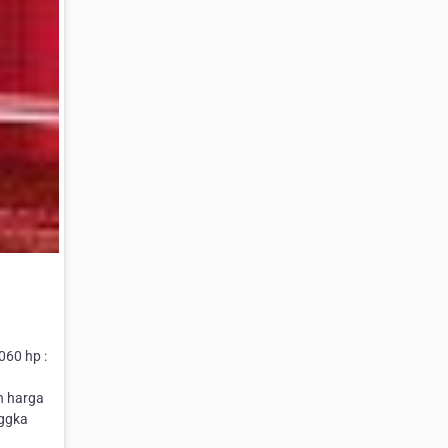
060 hp :
n harga
nggka