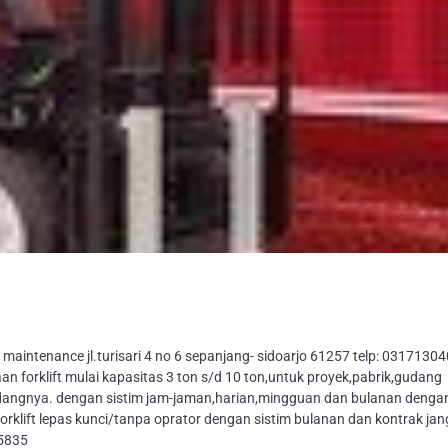
aintenance jl.turisari 4 no 6 sepanjang- sidoarjo 61257 telp: 03171304
orklift mulai kapasitas 3 ton s/d 10 ton,untuk proyek,pabrik,gudang
bidangnya. dengan sistim jam-jaman,harian,mingguan dan bulanan denga
orklift lepas kunci/tanpa oprator dengan sistim bulanan dan kontrak ja
15835