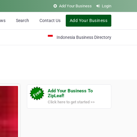
Add Your Business
Login
ews
Search
Contact Us
Add Your Business
Indonesia Business Directory
Add Your Business To
ZipLeaf!
Click here to get started >>