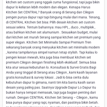
kitchen set custom yang nggak cuma fungsional, tapi juga bikin
dapur lo keliatan lebih modern dan elegan. Kenapa Harus
Kitchen Set CENTRAL? Banyak orang di Serang dan Cilegon
pengen punya dapur rapi tapi bingung mulai dari mana. Tenang,
di CENTRAL Kitchen Set bisa: Pilih desain kitchen set custom
sesuai selera. Tentuin bahannya: mau HPL , duco , multiplek ,
atau bahkan kitchen set alumunium . Sesuaikan budget, mulai
dari kitchen set murah Serang sampai kitchen set premium yang
super elegan. Kitchen Set Minimalis Sampai Premium Tren
sekarang banyak orang menyukai kitchen set minimalis modern
, karena tampilannya simpel namun tetap stylish. Tapi kalau lo
pengen kesan mewah, kita juga bisa membuat kitchen set
premium Cilegon dengan finishing lebih eksklusif. Semua bisa
kita atur sesuai kebutuhan lo. Konsultasi & Survei Gratis Bagi
Anda yang tinggal di Serang atau Cilegon , kami kasih layanan
gratis konsultasi & survey lokasi . Jadi lo bisa cerita dulu
kebutuhan dapur lo gimana, nanti tim kita bantu kasih saran
desain yang paling pas. Saatnya Upgrade Dapur Lo Dapur itu
bukan hanya tempat memasak, tapi juga bagian penting dari
rumah. Dengan CENTRAL Kitchen Set Serang – Cilegon , kamu
bisa punya dapur yang rapi, nyaman, dan pastinya bikin betah.