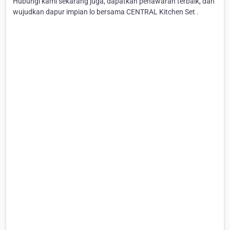
Hubungi kami sekarang juga, dapatkan penawaran terbaik, dan
wujudkan dapur impian lo bersama CENTRAL Kitchen Set .