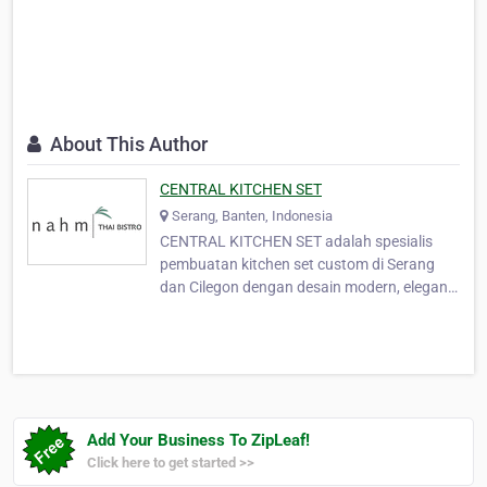
About This Author
CENTRAL KITCHEN SET
Serang, Banten, Indonesia
CENTRAL KITCHEN SET adalah spesialis
pembuatan kitchen set custom di Serang
dan Cilegon dengan desain modern, elegan,
dan fungsional. Kami menghadirkan kitchen
set minimalis , kitchen set klasik , hingga
kitchen set premium sesuai kebutuhan
ruang dapur Anda. Dengan pengalaman dan
tenaga profesional,…
Add Your Business To ZipLeaf!
Click here to get started >>