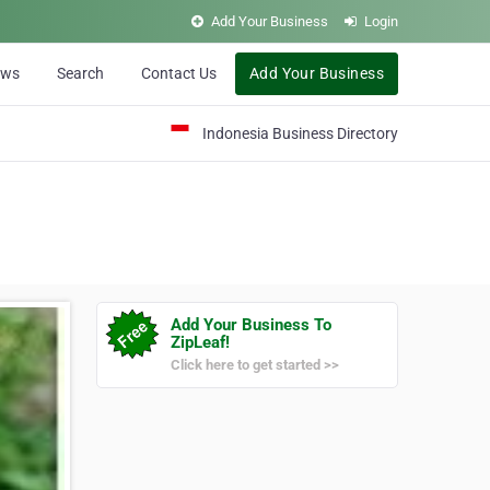
Add Your Business
Login
ews
Search
Contact Us
Add Your Business
Indonesia Business Directory
Add Your Business To
ZipLeaf!
Click here to get started >>