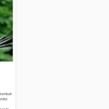
a tumbuh
undul.