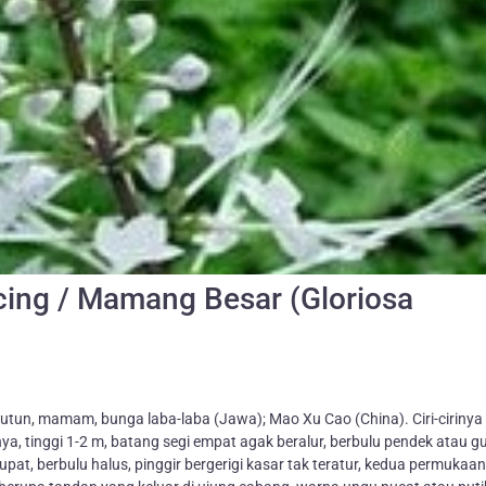
ing / Mamang Besar (Gloriosa
Kutun, mamam, bunga laba-laba (Jawa); Mao Xu Cao (China). Ciri-ciriny
a, tinggi 1-2 m, batang segi empat agak beralur, berbulu pendek atau g
upat, berbulu halus, pinggir bergerigi kasar tak teratur, kedua permukaan