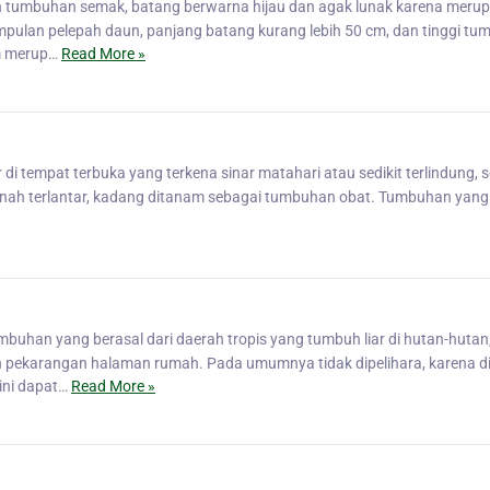
 tumbuhan semak, batang berwarna hijau dan agak lunak karena meru
pulan pelepah daun, panjang batang kurang lebih 50 cm, dan tinggi t
am merup…
Read More »
i tempat terbuka yang terkena sinar matahari atau sedikit terlindung, se
u tanah terlantar, kadang ditanam sebagai tumbuhan obat. Tumbuhan yang
uhan yang berasal dari daerah tropis yang tumbuh liar di hutan-hutan
 pekarangan halaman rumah. Pada umumnya tidak dipelihara, karena 
ini dapat…
Read More »