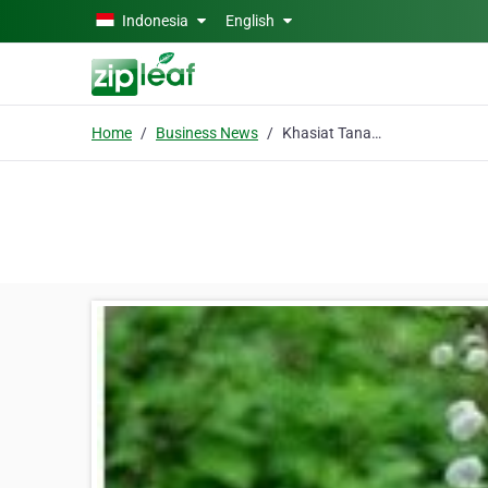
Skip to main content
Indonesia
English
Home
Business News
Khasiat Tanaman Kumis Kucing / Mamang Besar (Gloriosa Superbal)