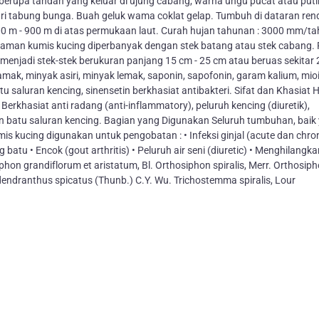
ga berupa tandan yang keluar di ujung cabang, warna ungu pucat atau put
dari tabung bunga. Buah geluk wama coklat gelap. Tumbuh di dataran re
00 m - 900 m di atas permukaan laut. Curah hujan tahunan : 3000 mm/t
naman kumis kucing diperbanyak dengan stek batang atau stek cabang. P
 menjadi stek-stek berukuran panjang 15 cm - 25 cm atau beruas sekitar 
mak, minyak asiri, minyak lemak, saponin, sapofonin, garam kalium, mioi
tu saluran kencing, sinensetin berkhasiat antibakteri. Sifat dan Khasiat 
 Berkhasiat anti radang (anti-inflammatory), peluruh kencing (diuretik),
batu saluran kencing. Bagian yang Digunakan Seluruh tumbuhan, baik
is kucing digunakan untuk pengobatan : • Infeksi ginjal (acute dan chro
ng batu • Encok (gout arthritis) • Peluruh air seni (diuretic) • Menghilang
hon grandiflorum et aristatum, Bl. Orthosiphon spiralis, Merr. Orthosip
dendranthus spicatus (Thunb.) C.Y. Wu. Trichostemma spiralis, Lour