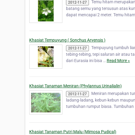
Temu hitam merupakan
2012-11-27
batang semu yang tersusun atas kum
dapat mencapai 2 meter. Temu hit
Khasiat Tempuyung ( Sonchus Arvensis )
Tempuyung tumbuh liar d
2012-11-27
tebing-tebing, tepi saluran air ata
dari Eurasia ini bisa …
Read More »
Khasiat Tanaman Meniran (Phylannus Urinalialin)
Meniran merupakan tumb
2012-11-27
ladang-ladang, kebun-kebun maupun
tumbuhan rumput biasa. Tumbuhan 
Khasiat Tanaman Putri Malu (Mimosa Pudical)