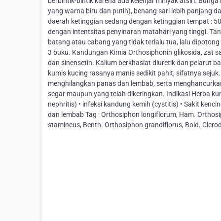
berbintik-bintik karena ada kelenjar minyak atsiri. Bun
yang warna biru dan putih), benang sari lebih panjang 
daerah ketinggian sedang dengan ketinggian tempat : 5
dengan intentsitas penyinaran matahari yang tinggi. Ta
batang atau cabang yang tidak terlalu tua, lalu dipotong
3 buku. Kandungan Kimia Orthosiphonin glikosida, zat sa
dan sinensetin. Kalium berkhasiat diuretik dan pelarut ba
kumis kucing rasanya manis sedikit pahit, sifatnya sejuk.
menghilangkan panas dan lembab, serta menghancurkan 
segar maupun yang telah dikeringkan. Indikasi Herba kum
nephritis) • infeksi kandung kemih (cystitis) • Sakit kenci
dan lembab Tag : Orthosiphon longiflorum, Ham. Orthosip
stamineus, Benth. Orthosiphon grandiflorus, Bold. Clero