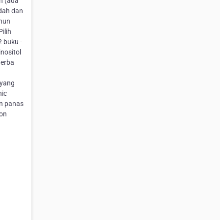
ih (ada
ndah dan
ahun
ilih
2 buku -
nositol
Herba
 yang
nic
kan panas
hon