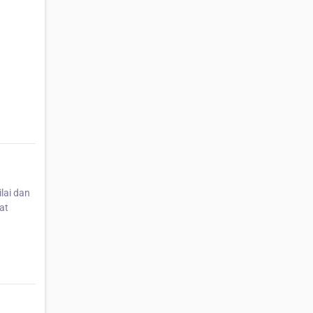
lai dan
at