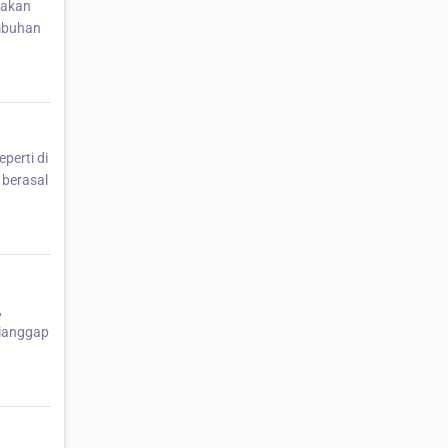
pakan
umbuhan
perti di
 berasal
,
dianggap