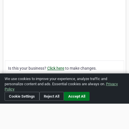
Is this your business?
Click here
to make changes.
We use cookies to improve your experience, analyze traffic and
[Listing #211055]
Verified Business
personalize content and ads. Essential cookies are always on.
Privacy
Policy
Print
Report Abuse
Cookie Settings
Reject All
Accept All
Home
About ZipLeaf
FAQ
Contact
Terms