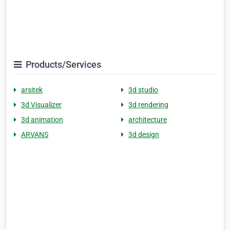
Products/Services
arsitek
3d studio
3d Visualizer
3d rendering
3d animation
architecture
ARVANS
3d design